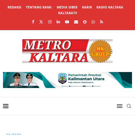
REDAKSI
TENTANG KAMI:
MEDIA SIBER
KARIR
RADIO KALTARA
KALTARATV