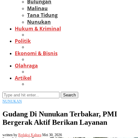
Bulungan
Malinau
Tana Tidung
Nunukan
Hukum & Kriminal
Politik
Ekonomi & Bisnis
Olahraga
Artikel
Search
NUNUKAN
Gudang Di Nunukan Terbakar, PMI
Bergerak Aktif Berikan Layanan
written by
Redaksi Kaltara
Mei 30, 2026