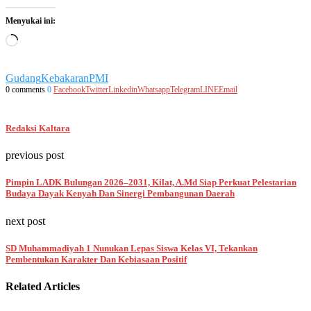
Menyukai ini:
Memuat...
Gudang
Kebakaran
PMI
0 comments
0
Facebook
Twitter
Linkedin
Whatsapp
Telegram
LINE
Email
Redaksi Kaltara
previous post
Pimpin LADK Bulungan 2026–2031, Kilat, A.Md Siap Perkuat Pelestarian
Budaya Dayak Kenyah Dan Sinergi Pembangunan Daerah
next post
SD Muhammadiyah 1 Nunukan Lepas Siswa Kelas VI, Tekankan
Pembentukan Karakter Dan Kebiasaan Positif
Related Articles