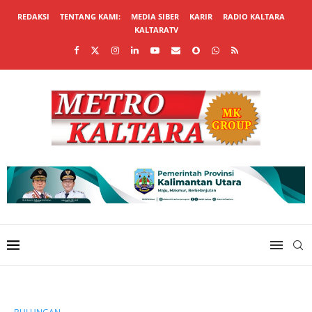
REDAKSI
TENTANG KAMI:
MEDIA SIBER
KARIR
RADIO KALTARA
KALTARATV