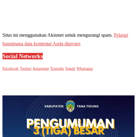
Situs ini menggunakan Akismet untuk mengurangi spam.
Pelajari
bagaimana data komentar Anda diproses
Social Networks
Facebook
Twitter
Instagram
Youtube
Email
Whatsapp