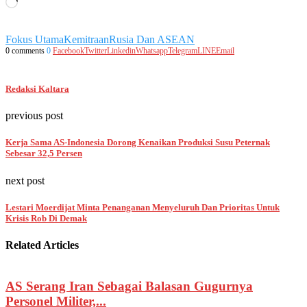
Memuat...
Fokus Utama
Kemitraan
Rusia Dan ASEAN
0 comments
0
Facebook
Twitter
Linkedin
Whatsapp
Telegram
LINE
Email
Redaksi Kaltara
previous post
Kerja Sama AS-Indonesia Dorong Kenaikan Produksi Susu Peternak
Sebesar 32,5 Persen
next post
Lestari Moerdijat Minta Penanganan Menyeluruh Dan Prioritas Untuk
Krisis Rob Di Demak
Related Articles
AS Serang Iran Sebagai Balasan Gugurnya
Personel Militer,...