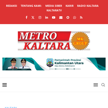
REDAKSI
TENTANG KAMI:
MEDIA SIBER
KARIR
RADIO KALTARA
KALTARATV