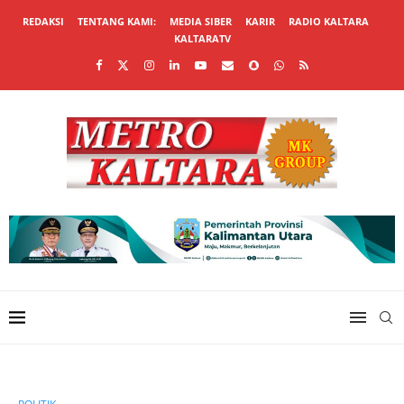
REDAKSI
TENTANG KAMI:
MEDIA SIBER
KARIR
RADIO KALTARA
KALTARATV