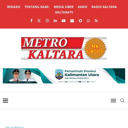
REDAKSI
TENTANG KAMI:
MEDIA SIBER
KARIR
RADIO KALTARA
KALTARATV