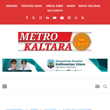
REDAKSI
TENTANG KAMI:
MEDIA SIBER
KARIR
RADIO KALTARA
KALTARATV