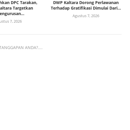
hkan DPC Tarakan,
DWP Kaltara Dorong Perlawanan
altara Targetkan
Terhadap Gratifikasi Dimulai Dari...
engurusan...
Agustus 7, 2026
ustus 7, 2026
TANGGAPAN ANDA?....