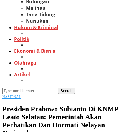
Bulungan
Malinau
Tana Tidung
Nunukan
Hukum & Kriminal
Politik
Ekonomi & Bisnis
Olahraga
Artikel
Search
NASIONAL
Presiden Prabowo Subianto Di KNMP
Leato Selatan: Pemerintah Akan
Perhatikan Dan Hormati Nelayan