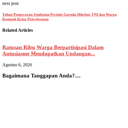
next post
Tahap Pengecoran Jembatan Perintis Garuda Dikebut, TNI dan Warga
Kompak Kejar Penyelesaian
Related Articles
Ratusan Ribu Warga Berpartisipasi Dalam
Antusiasme Mendapatkan Undangan...
Agustus 6, 2026
A
Bagaimana Tanggapan Anda?....