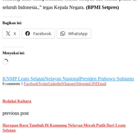
seluruh Indonesia.,” tegas Kepala Negara.
(BPMI Setpres)
Bagikan ini:
X
Facebook
WhatsApp
Menyukai ini:
Memuat...
KNMP Leato Selatan
Nelayan Nasional
Presiden Prabowo Subianto
0 comments
0
Facebook
Twitter
Linkedin
Whatsapp
Telegram
LINE
Email
Redaksi Kaltara
previous post
Harapan Baru Tumbuh Di Kampung Nelayan Merah Putih Dari Leato
Selatan