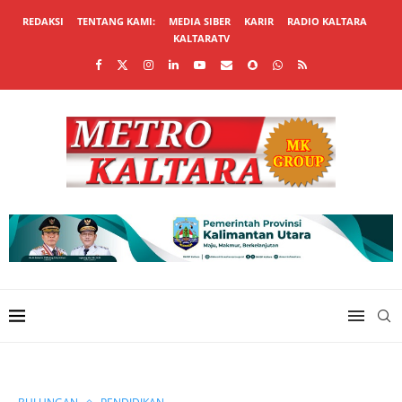
REDAKSI
TENTANG KAMI:
MEDIA SIBER
KARIR
RADIO KALTARA
KALTARATV