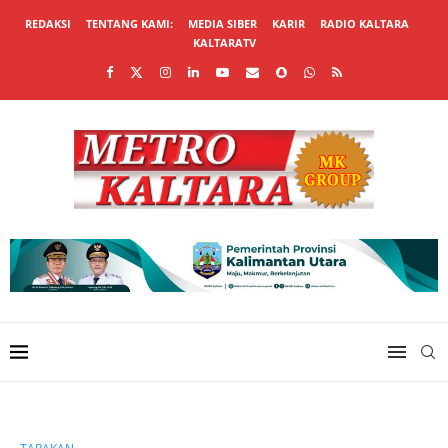
REDAKSI
TENTANG KAMI:
MEDIA SIBER
KARIR
RADIO KALTARA
KALTARATV