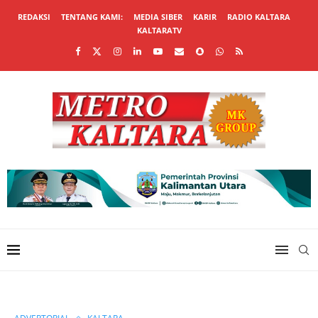
REDAKSI
TENTANG KAMI:
MEDIA SIBER
KARIR
RADIO KALTARA
KALTARATV