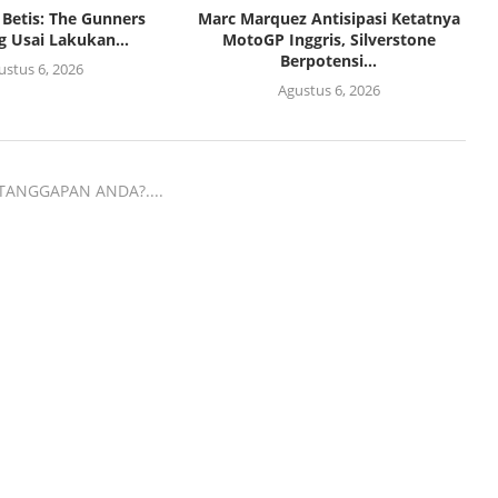
 Betis: The Gunners
Marc Marquez Antisipasi Ketatnya
 Usai Lakukan...
MotoGP Inggris, Silverstone
Berpotensi...
ustus 6, 2026
Agustus 6, 2026
TANGGAPAN ANDA?....