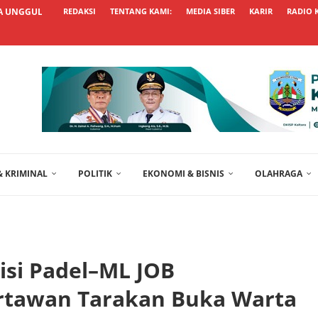
 UNGGUL TAK SEKADAR BESAR...
REDAKSI
TENTANG KAMI:
MEDIA SIBER
KARIR
RADIO 
 KRIMINAL
POLITIK
EKONOMI & BISNIS
OLAHRAGA
bisi Padel–ML JOB
rtawan Tarakan Buka Warta