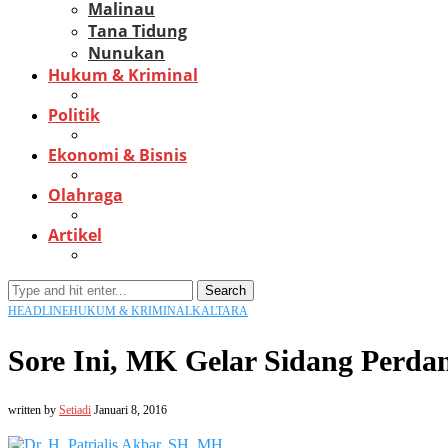
Malinau
Tana Tidung
Nunukan
Hukum & Kriminal
Politik
Ekonomi & Bisnis
Olahraga
Artikel
Search
HEADLINE
HUKUM & KRIMINAL
KALTARA
Sore Ini, MK Gelar Sidang Perda
written by
Setiadi
Januari 8, 2016