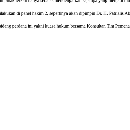
gan pihak terkait hanya sebatas mendengarkan saja apa yang menjadi
ilakukan di panel hakim 2, sepertinya akan dipimpin Dr. H. Patrialis A
 sidang perdana ini yakni kuasa hukum bersama Konsultan Tim Peme