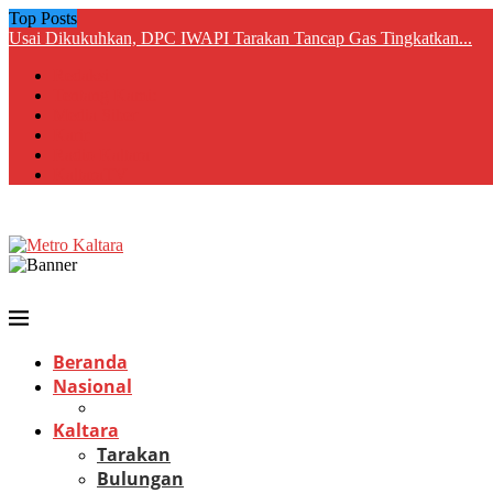
Top Posts
Usai Dikukuhkan, DPC IWAPI Tarakan Tancap Gas Tingkatkan...
Redaksi
Tentang Kami:
Media Siber
Karir
Radio Kaltara
KaltaraTV
Beranda
Nasional
Kaltara
Tarakan
Bulungan