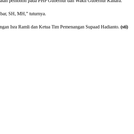
 muatan pemohon pada PHP Gubernur dan Wakil Gubernur Kaltara.
kbar, SH, MH,” tuturnya.
nangan Isra Ramli dan Ketua Tim Pemenangan Supaad Hadianto.
(sti)