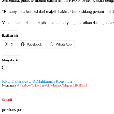
Sementara, pihak termohon dalam hal ini KPU Provinsi Kaltara den
“Biasanya ada koreksi dari majelis hakim. Untuk sidang pertama ini d
Yupen menuturkan dari pihak pemohon yang dipastikan datang pada
Bagikan ini:
X
Facebook
WhatsApp
Menyukai ini:
Memuat...
KPU Kaltara
KPU RI
Mahkamah Konstitusi
0 comments
0
Facebook
Twitter
Linkedin
Whatsapp
Telegram
LINE
Email
Setiadi
previous post