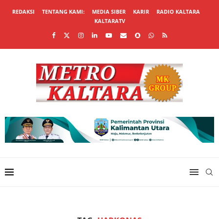
REDAKSI
TENTANG KAMI:
MEDIA SIBER
KARIR
RADIO KALTARA
KALTARATV