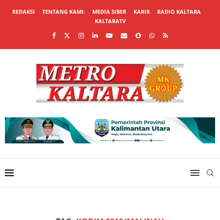
REDAKSI
TENTANG KAMI:
MEDIA SIBER
KARIR
RADIO KALTARA
KALTARATV