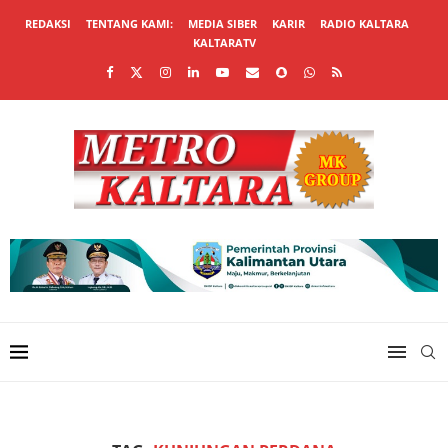
REDAKSI
TENTANG KAMI:
MEDIA SIBER
KARIR
RADIO KALTARA
KALTARATV