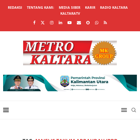
REDAKSI
TENTANG KAMI:
MEDIA SIBER
KARIR
RADIO KALTARA
KALTARATV