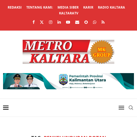
REDAKSI
TENTANG KAMI:
MEDIA SIBER
KARIR
RADIO KALTARA
KALTARATV