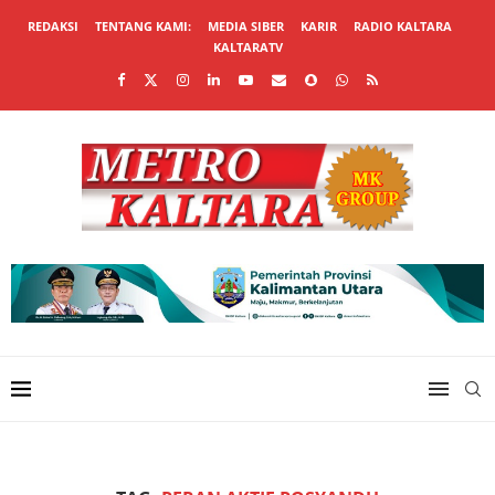
REDAKSI
TENTANG KAMI:
MEDIA SIBER
KARIR
RADIO KALTARA
KALTARATV