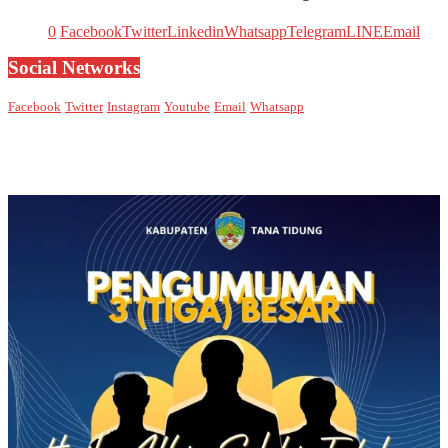
0
Facebook
Twitter
Linkedin
Whatsapp
Telegram
LINE
Email
Social Networks
Facebook
Twitter
Instagram
Youtube
Email
Whatsapp