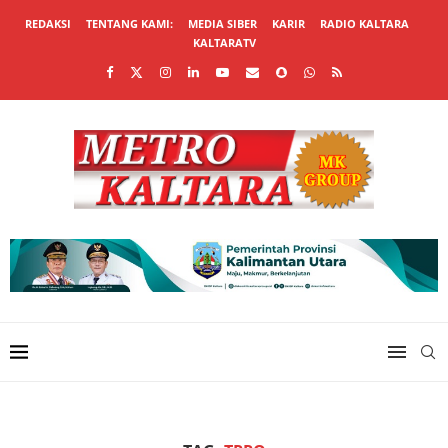
REDAKSI
TENTANG KAMI:
MEDIA SIBER
KARIR
RADIO KALTARA
KALTARATV