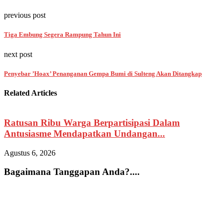
previous post
Tiga Embung Segera Rampung Tahun Ini
next post
Penyebar ’Hoax’ Penanganan Gempa Bumi di Sulteng Akan Ditangkap
Related Articles
Ratusan Ribu Warga Berpartisipasi Dalam
Antusiasme Mendapatkan Undangan...
Agustus 6, 2026
A
Bagaimana Tanggapan Anda?....