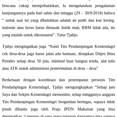
bencana cukup memprihatinkan, Ia mengutarakan pengalaman
kunjungannya pada hari sabtu dan minggu (29 – 30/9/2018) bahwa
“ untuk saat ini yang dibutuhkan adalah air putih dan kue kering,
indomie atau beras harus dimasak listrik mati, BBM tidak ada, itu
yang mudah untuk dikonsumsi”. Tutur Tjahjo.
Tjahjo mengingatkan juga “Nanti Tim Pendampingan Kemendagri
cek desa-desa juga harus jalan ada bantuan, disiapkan Ditjen Bina
Pemdes setiap desa 50 juta, minimal buat bangun tenda, alat tulis
atau ATK untuk administrasi pemerintahan di desa – desa”
Berkenaan dengan koordinasi dan penempatan personis Tim
Pendampingan Kemendagri, Tjahjo mengungkapkan “Setiap jam
Saya dan Sekjen Kemendagri memonitor, setiap minggunya anggota
Tim Pendampingan Kemendagri bergantian bertugas, supaya tidak
jenuh dibantu juga oleh Praja IPDN Makassar yang bisa
ditempatkan 2 minggu di sana masa tanggap daruratnya bisa sampai