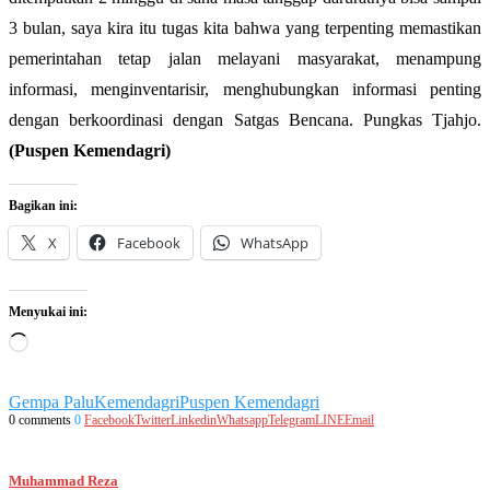
3 bulan, saya kira itu tugas kita bahwa yang terpenting memastikan
pemerintahan tetap jalan melayani masyarakat, menampung
informasi, menginventarisir, menghubungkan informasi penting
dengan berkoordinasi dengan Satgas Bencana. Pungkas Tjahjo.
(Puspen Kemendagri)
Bagikan ini:
X
Facebook
WhatsApp
Menyukai ini:
Memuat...
Gempa Palu
Kemendagri
Puspen Kemendagri
0 comments
0
Facebook
Twitter
Linkedin
Whatsapp
Telegram
LINE
Email
Muhammad Reza