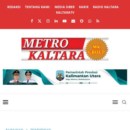
REDAKSI
TENTANG KAMI:
MEDIA SIBER
KARIR
RADIO KALTARA
KALTARATV