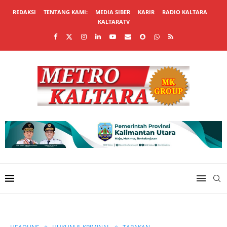
REDAKSI
TENTANG KAMI:
MEDIA SIBER
KARIR
RADIO KALTARA
KALTARATV