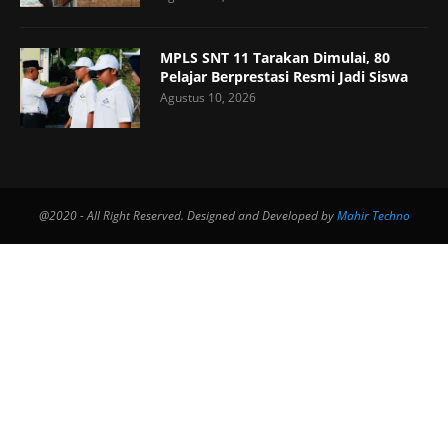
MPLS SNT 11 Tarakan Dimulai, 80
Pelajar Berprestasi Resmi Jadi Siswa
Agustus 10, 2026
@2020 - All Right Reserved. Designed and Developed by
Mahir Techno