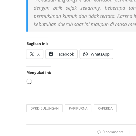
dengan baik sejak sekarang, beberapa t
permukiman kumuh dan tidak tertata. Karena it
kebutuhan daerah saat ini maupun di masa men
Bagikan ini:
X
Facebook
WhatsApp
Menyukai ini:
DPRD BULUNGAN
PARIPURNA
RAPERDA
0 comments