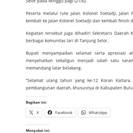
Selor pada Minggu pagi (21/6).
Peserta melalui rute Jalan Kolonel Soetadji, Jalan 
kembali ke Jalan Kolonel Soetadji dan kembali finish 
Kegiatan tersebut juga dihadiri Sekretaris Daerah
berbagai komunitas lari di Tanjung Selor.
Bupati menyampaikan selamat serta apresiasi ata
menyehatkan sekaligus menjadi salah satu sara
memandang latar belakang.
“Selamat ulang tahun yang ke-12 Koran Kaltara.
pembangunan daerah, khususnya di Kabupaten Bulung
Bagikan ini:
X
Facebook
WhatsApp
Menyukai ini: