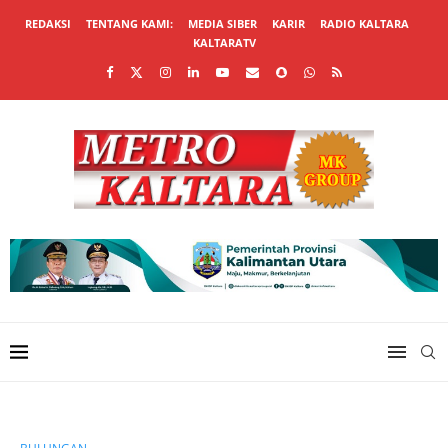
REDAKSI
TENTANG KAMI:
MEDIA SIBER
KARIR
RADIO KALTARA
KALTARATV