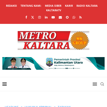
REDAKSI
TENTANG KAMI:
MEDIA SIBER
KARIR
RADIO KALTARA
KALTARATV