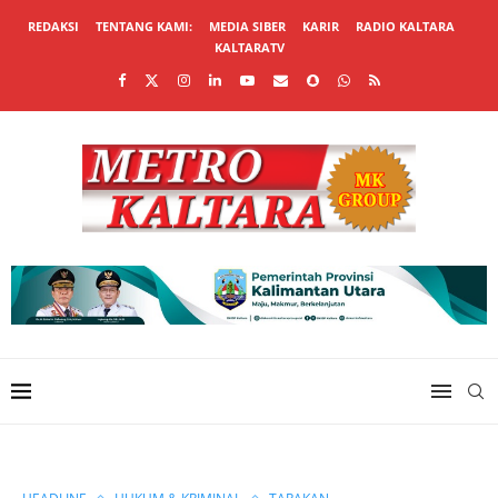
REDAKSI
TENTANG KAMI:
MEDIA SIBER
KARIR
RADIO KALTARA
KALTARATV