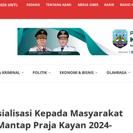
026 UNTUK WUJUDKAN HUNIAN...
REDAKSI
TENTANG KAMI:
MEDIA SIBER
KARIR
RADIO 
 KRIMINAL
POLITIK
EKONOMI & BISNIS
OLAHRAGA
sialisasi Kepada Masyarakat
antap Praja Kayan 2024-