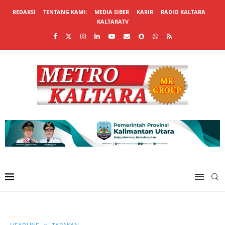
REDAKSI
TENTANG KAMI:
MEDIA SIBER
KARIR
RADIO KALTARA
KALTARATV