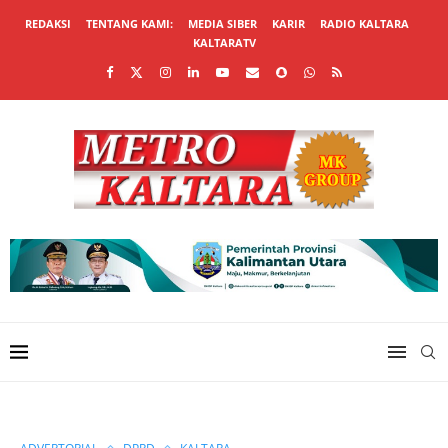
REDAKSI
TENTANG KAMI:
MEDIA SIBER
KARIR
RADIO KALTARA
KALTARATV