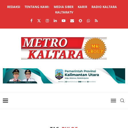
REDAKSI
TENTANG KAMI:
MEDIA SIBER
KARIR
RADIO KALTARA
KALTARATV