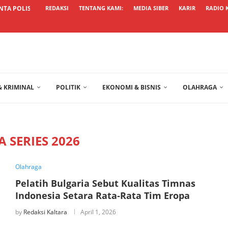
TA POLISI TRANSPARAN USUT KASUS...
REDAKSI
TENTANG KAMI:
MEDIA SIBER
KARIR
RADIO 
 KRIMINAL
POLITIK
EKONOMI & BISNIS
OLAHRAGA
A SERIES 2026
Olahraga
Pelatih Bulgaria Sebut Kualitas Timnas
Indonesia Setara Rata‑Rata Tim Eropa
by
Redaksi Kaltara
April 1, 2026