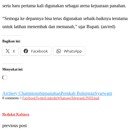
serta baru pertama kali digunakan sebagai arena kejuaraan panahan.
“Semoga ke depannya bisa terus digunakan sebaik-baiknya terutama
untuk latihan menembak dan memanah,” ujar Bupati. (an/red)
Bagikan ini:
X
Facebook
WhatsApp
Menyukai ini:
Memuat...
Archery Championship
panahan
Pemkab Bulungan
Syarwani
0 comments
0
Facebook
Twitter
Linkedin
Whatsapp
Telegram
LINE
Email
Redaksi Kaltara
previous post