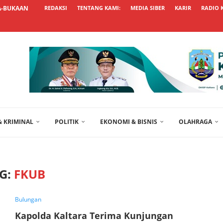
A-BUKAAN SOAL...
REDAKSI
TENTANG KAMI:
MEDIA SIBER
KARIR
RADIO 
 KRIMINAL
POLITIK
EKONOMI & BISNIS
OLAHRAGA
G:
FKUB
Bulungan
Kapolda Kaltara Terima Kunjungan