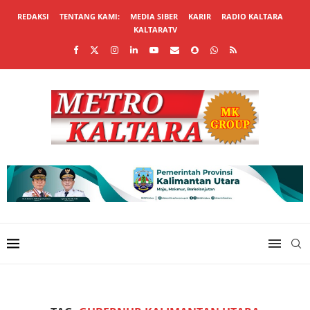
REDAKSI
TENTANG KAMI:
MEDIA SIBER
KARIR
RADIO KALTARA
KALTARATV