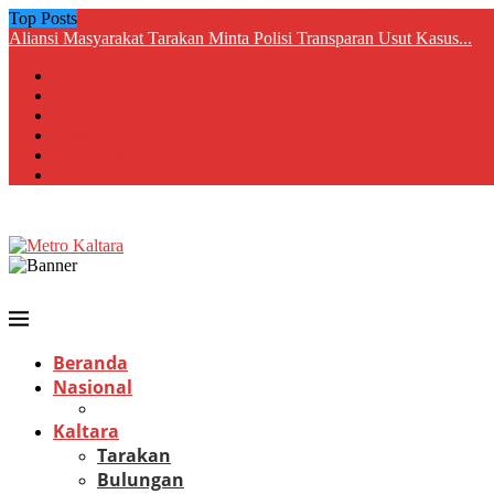
Top Posts
Aliansi Masyarakat Tarakan Minta Polisi Transparan Usut Kasus...
Redaksi
Tentang Kami:
Media Siber
Karir
Radio Kaltara
KaltaraTV
Beranda
Nasional
Kaltara
Tarakan
Bulungan