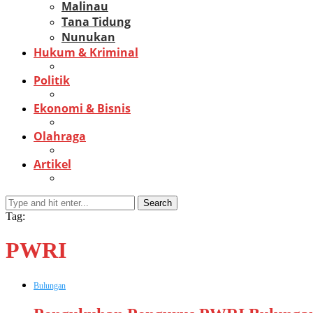
Malinau
Tana Tidung
Nunukan
Hukum & Kriminal
Politik
Ekonomi & Bisnis
Olahraga
Artikel
Search
Tag:
PWRI
Bulungan