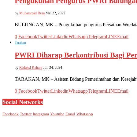
Pengukuhan Pengurus PWRI Bulungan
by
Muhammad Reza
Mei 22, 2025
BULUNGAN, MK – Pengukuhan pengurus Persatuan Wredatam
0
Facebook
Twitter
Linkedin
Whatsapp
Telegram
LINE
Email
Tarakan
PWRI Diharap Berkontribusi Bagi Pe
by
Redaksi Kaltara
Juli 24, 2024
TARAKAN, MK – Asisten Bidang Pemerintahan dan Kesejahter
0
Facebook
Twitter
Linkedin
Whatsapp
Telegram
LINE
Email
Social Networks
Facebook
Twitter
Instagram
Youtube
Email
Whatsapp