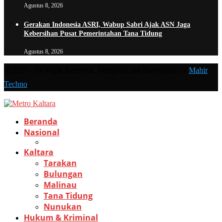
Agustus 8, 2026
Gerakan Indonesia ASRI, Wabup Sabri Ajak ASN Jaga
Kebersihan Pusat Pemerintahan Tana Tidung
Agustus 8, 2026
@2020 - All Right Reserved. Designed and Developed by
Mahir
Techno
Beranda
Nasional
Kaltara
Tarakan
Bulungan
Malinau
Tana Tidung
Nunukan
Hukum & Kriminal