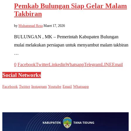
Pemkab Bulungan Siap Gelar Malam
Takbiran
by
Muhammad Reza
Maret 17, 2026
BULUNGAN , MK – Pemerintah Kabupaten Bulungan
mulai melakukan persiapan untuk menyambut malam takbiran
…
0
Facebook
Twitter
Linkedin
Whatsapp
Telegram
LINE
Email
Social Networks
Facebook
Twitter
Instagram
Youtube
Email
Whatsapp