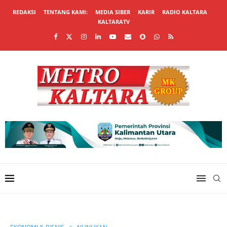
REDAKSI
TENTANG KAMI:
MEDIA SIBER
KARIR
RADIO KALTARA
KALTARATV