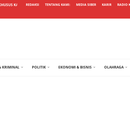
KHUSUS KALTARA UNGGUL, USUL...
REDAKSI
TENTANG KAMI:
MEDIA SIBER
KARIR
RADIO 
 KRIMINAL
POLITIK
EKONOMI & BISNIS
OLAHRAGA