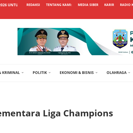
026 UNTUK WUJUDKAN HUNIAN...
REDAKSI
TENTANG KAMI:
MEDIA SIBER
KARIR
RADIO 
 KRIMINAL
POLITIK
EKONOMI & BISNIS
OLAHRAGA
ementara Liga Champions