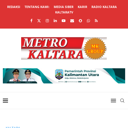
REDAKSI
TENTANG KAMI:
MEDIA SIBER
KARIR
RADIO KALTARA
KALTARATV