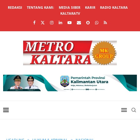
REDAKSI
TENTANG KAMI:
MEDIA SIBER
KARIR
RADIO KALTARA
KALTARATV