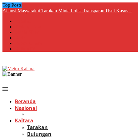
Top Posts
Aliansi Masyarakat Tarakan Minta Polisi Transparan Usut Kasus...
Redaksi
Tentang Kami:
Media Siber
Karir
Radio Kaltara
KaltaraTV
Beranda
Nasional
Kaltara
Tarakan
Bulungan