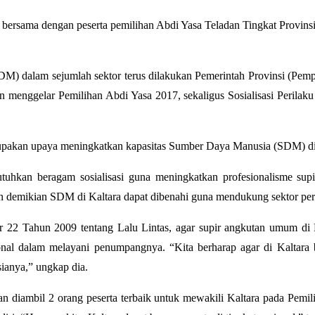
ama dengan peserta pemilihan Abdi Yasa Teladan Tingkat Provinsi 
 dalam sejumlah sektor terus dilakukan Pemerintah Provinsi (Pempro
menggelar Pemilihan Abdi Yasa 2017, sekaligus Sosialisasi Perilaku D
upakan upaya meningkatkan kapasitas Sumber Daya Manusia (SDM) di K
 dibutuhkan beragam sosialisasi guna meningkatkan profesionalisme
demikian SDM di Kaltara dapat dibenahi guna mendukung sektor perhu
 Tahun 2009 tentang Lalu Lintas, agar supir angkutan umum di Kal
onal dalam melayani penumpangnya. “Kita berharap agar di Kaltara bi
sianya,” ungkap dia.
kan diambil 2 orang peserta terbaik untuk mewakili Kaltara pada Pemi