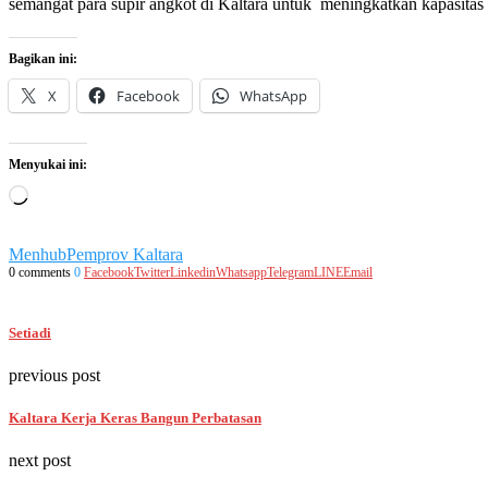
semangat para supir angkot di Kaltara untuk meningkatkan kapasitas di
Bagikan ini:
X
Facebook
WhatsApp
Menyukai ini:
Memuat...
Menhub
Pemprov Kaltara
0 comments
0
Facebook
Twitter
Linkedin
Whatsapp
Telegram
LINE
Email
Setiadi
previous post
Kaltara Kerja Keras Bangun Perbatasan
next post