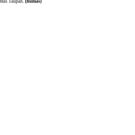
tuntas Taupan.
(humas)