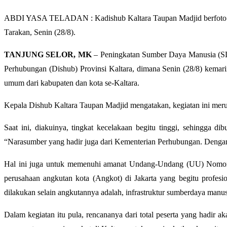
ABDI YASA TELADAN : Kadishub Kaltara Taupan Madjid berfoto bers
Tarakan, Senin (28/8).
TANJUNG SELOR, MK
– Peningkatan Sumber Daya Manusia (SDM)
Perhubungan (Dishub) Provinsi Kaltara, dimana Senin (28/8) kemarin 
umum dari kabupaten dan kota se-Kaltara.
Kepala Dishub Kaltara Taupan Madjid mengatakan, kegiatan ini mer
Saat ini, diakuinya, tingkat kecelakaan begitu tinggi, sehingga
“Narasumber yang hadir juga dari Kementerian Perhubungan. Dengan 
Hal ini juga untuk memenuhi amanat Undang-Undang (UU) Nomor 22
perusahaan angkutan kota (Angkot) di Jakarta yang begitu profesi
dilakukan selain angkutannya adalah, infrastruktur sumberdaya manu
Dalam kegiatan itu pula, rencananya dari total peserta yang hadir a