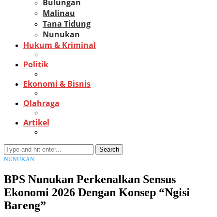
Bulungan
Malinau
Tana Tidung
Nunukan
Hukum & Kriminal
Politik
Ekonomi & Bisnis
Olahraga
Artikel
Search
NUNUKAN
BPS Nunukan Perkenalkan Sensus
Ekonomi 2026 Dengan Konsep “Ngisi
Bareng”