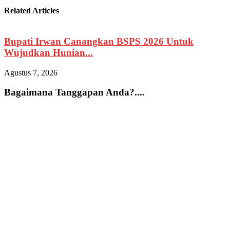
Related Articles
Bupati Irwan Canangkan BSPS 2026 Untuk
Wujudkan Hunian...
A
Agustus 7, 2026
A
Bagaimana Tanggapan Anda?....