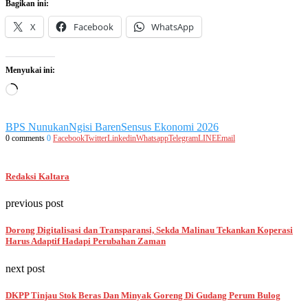
Bagikan ini:
X
Facebook
WhatsApp
Menyukai ini:
Memuat...
BPS Nunukan
Ngisi Baren
Sensus Ekonomi 2026
0 comments
0
Facebook
Twitter
Linkedin
Whatsapp
Telegram
LINE
Email
Redaksi Kaltara
previous post
Dorong Digitalisasi dan Transparansi, Sekda Malinau Tekankan Koperasi
Harus Adaptif Hadapi Perubahan Zaman
next post
DKPP Tinjau Stok Beras Dan Minyak Goreng Di Gudang Perum Bulog