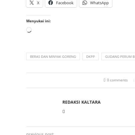
X
Facebook
WhatsApp
Menyukai ini:
BERAS DAN MINYAK GORENG
DKPP
GUDANG PERUM 
0 comments
REDAKSI KALTARA
previous post