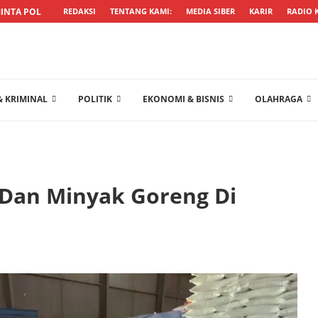
NTA POLISI TRANSPARAN USUT KASUS...
REDAKSI
TENTANG KAMI:
MEDIA SIBER
KARIR
RADIO 
 KRIMINAL
POLITIK
EKONOMI & BISNIS
OLAHRAGA
 Dan Minyak Goreng Di